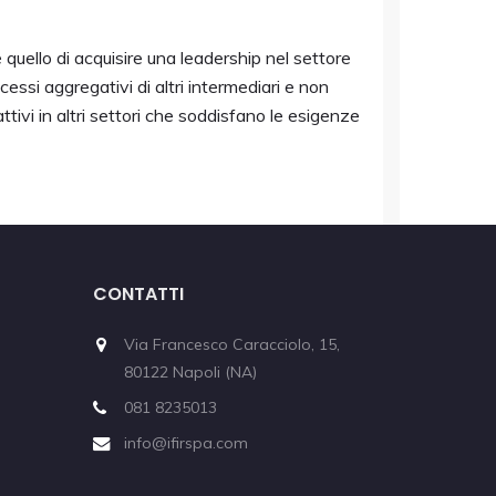
quello di acquisire una leadership nel settore
ssi aggregativi di altri intermediari e non
ivi in altri settori che soddisfano le esigenze
CONTATTI
Via Francesco Caracciolo, 15,
80122 Napoli (NA)
081 8235013
info@ifirspa.com