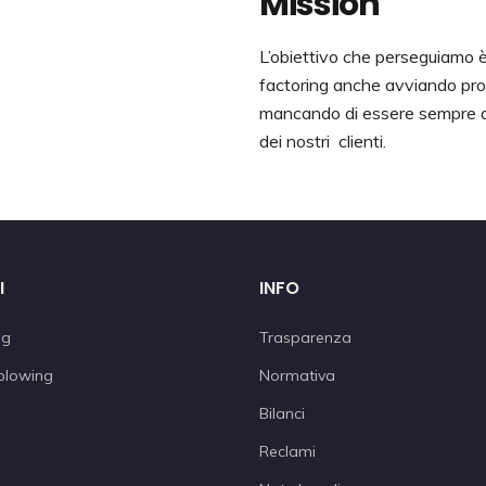
Mission
L’obiettivo che perseguiamo è 
factoring anche avviando proce
mancando di essere sempre att
dei nostri clienti.
I
INFO
ng
Trasparenza
blowing
Normativa
Bilanci
Reclami