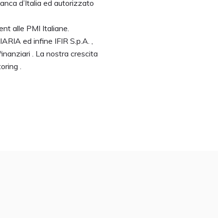
Banca d’Italia ed autorizzato
nt alle PMI Italiane.
RIA ed infine IFIR S.p.A. ,
inanziari . La nostra crescita
oring .
la IFIR vuole